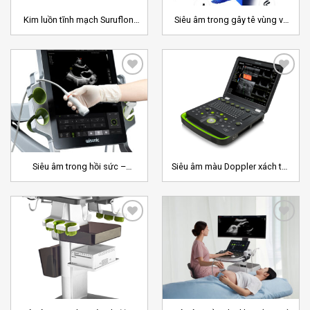
Kim luồn tĩnh mạch Suruflon,
Siêu âm trong gây tê vùng và
Suruneo
các thủ thuật giảm đau –
Piloter
Add to
Add to
Wishlist
Wishlist
Siêu âm trong hồi sức –
Siêu âm màu Doppler xách tay
Carnation
4D siêu nhẹ – Clover
Add to
Add to
Wishlist
Wishlist