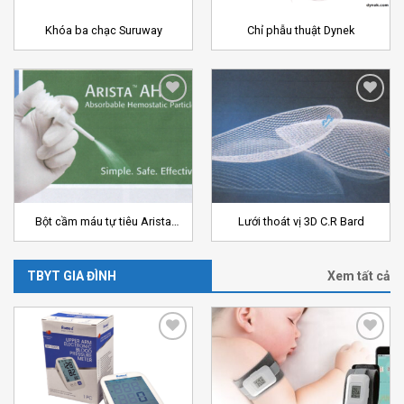
Khóa ba chạc Suruway
Chỉ phẫu thuật Dynek
Add to
Add to
Wishlist
Wishlist
Bột cầm máu tự tiêu Arista
Lưới thoát vị 3D C.R Bard
Bard
TBYT GIA ĐÌNH
Xem tất cả
Add to
Add to
Wishlist
Wishlist