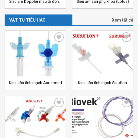
Siêu âm Doppler màu di động
Siêu âm sản phụ khoa (Lotus)
Clivia
VẬT TƯ TIÊU HAO
Xem tất cả
Add to
Add to
Wishlist
Wishlist
Kim luồn tĩnh mạch Andermed
Kim luồn tĩnh mạch Suruflon,
Suruneo
Add to
Add to
Wishlist
Wishlist