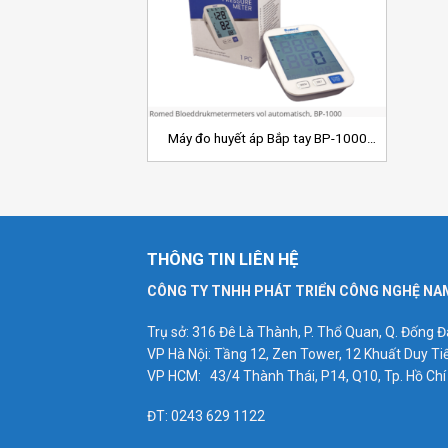
Add to
Wishlist
+
Máy đo huyết áp Bắp tay BP-1000
Romed – Hà Lan
THÔNG TIN LIÊN HỆ
CÔNG TY TNHH PHÁT TRIỂN CÔNG NGHỆ NA
Trụ sở: 316 Đê Là Thành, P. Thổ Quan, Q. Đống Đ
VP Hà Nội: Tầng 12, Zen Tower, 12 Khuất Duy Ti
VP HCM: 43/4 Thành Thái, P14, Q10, Tp. Hồ Chí
ĐT: 0243 629 1122