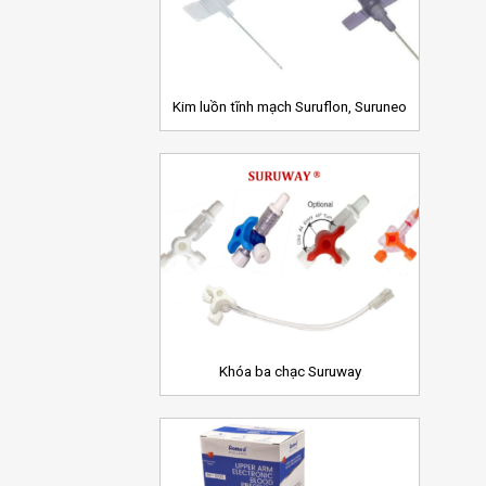
Wishlist
+
Kim luồn tĩnh mạch Suruflon, Suruneo
Add to
Wishlist
+
Khóa ba chạc Suruway