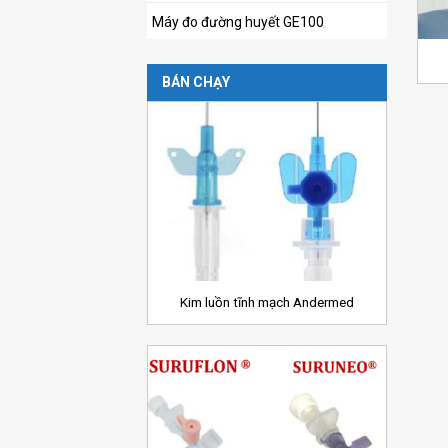
Máy đo đường huyết GE100
BÁN CHẠY
Add to
Wishlist
+
Kim luồn tĩnh mạch Andermed
Add to