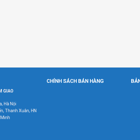
CHÍNH SÁCH BÁN HÀNG
BẢ
M GIAO
a, Hà Nội
ến, Thanh Xuân, HN
 Minh